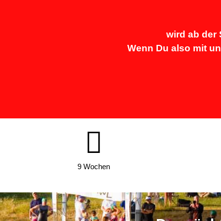
wird ab der
Wenn Du also mit un
9 Wochen