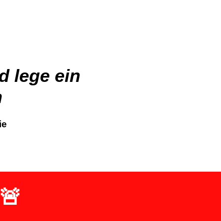
d lege ein
n
ie
🚨