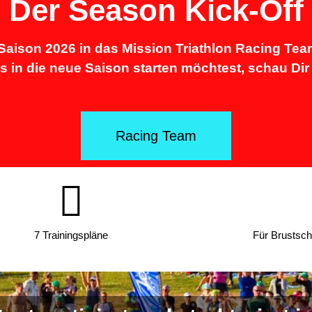
Der Season Kick-Off
 Saison 2026 in das Mission Triathlon Racing Te
s in die neue Saison starten möchtest, schau Dir
Racing Team
7 Trainingspläne
Für Brustsc