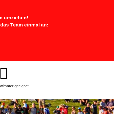
am umziehen!
 das Team einmal an:
hwimmer geeignet