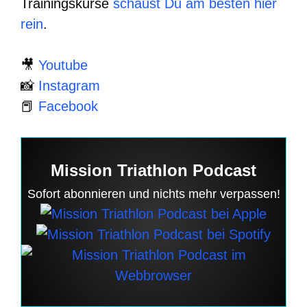
Trainingskurse
schaust Du am besten hier
rein
.
🎥
Youtube
📸
Instagram
📕
Facebook
Mission Triathlon Podcast
Sofort abonnieren und nichts mehr verpassen!