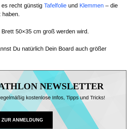
es recht günstig
Tafelfolie
und
Klemmen
– die
t haben.
r Brett 50×35 cm groß werden wird.
annst Du natürlich Dein Board auch größer
IATHLON NEWSLETTER
regelmäßig kostenlose Infos, Tipps und Tricks!
ZUR ANMELDUNG