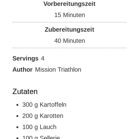
Vorbereitungszeit
Minuten
15
Minuten
Zubereitungszeit
Minuten
40
Minuten
Servings
4
Author
Mission Triathlon
Zutaten
300
g
Kartoffeln
200
g
Karotten
100
g
Lauch
100
g
Sellerie