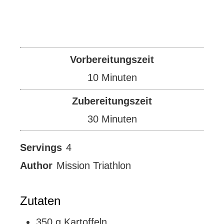
Vorbereitungszeit
Minuten
10
Minuten
Zubereitungszeit
Minuten
30
Minuten
Servings
4
Author
Mission Triathlon
Zutaten
350
g
Kartoffeln