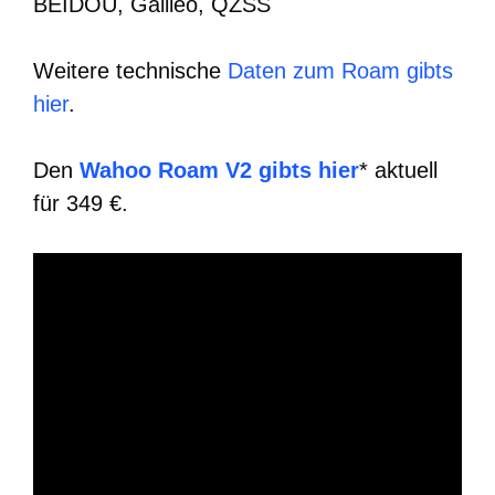
BEIDOU, Galileo, QZSS
Weitere technische
Daten zum Roam gibts
hier
.
Den
Wahoo Roam V2 gibts hier
* aktuell
für 349 €.