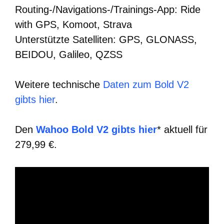
Routing-/Navigations-/Trainings-App: Ride
with GPS, Komoot, Strava
Unterstützte Satelliten: GPS, GLONASS,
BEIDOU, Galileo, QZSS
Weitere technische
Daten zum Bold V2
gibts hier
.
Den
Wahoo Bold V2 gibts hier
* aktuell für
279,99 €.