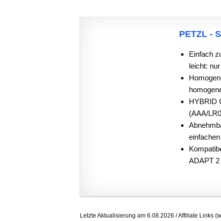
PETZL - S
Einfach z
leicht: nur
Homogene,
homogener 
HYBRID CO
(AAA/LR03)
Abnehmba
einfachen
Kompatib
ADAPT 2 
Letzte Aktualisierung am 6.08.2026 / Affiliate Links