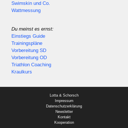
Swimskin und Co.
Wattmessung
Du meinst es ernst:
Einstiegs Guide
Trainingspläne
Vorbereitung SD
Vorbereitung OD
Triathlon Coaching
Kraulkurs
Lotta & Schorsch
Impressum
Datenschutzerklärung
Newsletter
Kontakt
Kooperation