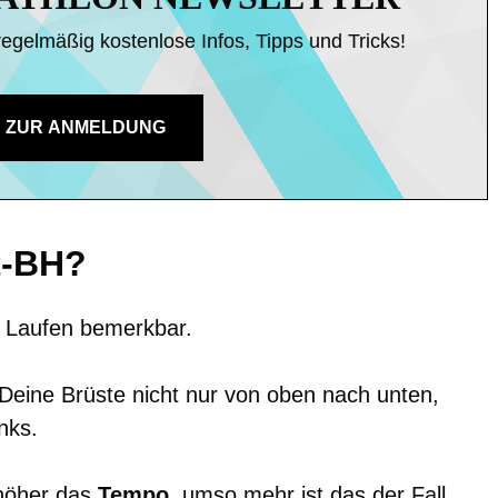
regelmäßig kostenlose Infos, Tipps und Tricks!
ZUR ANMELDUNG
t-BH?
 Laufen bemerkbar.
Deine Brüste nicht nur von oben nach unten,
nks.
 höher das
Tempo
, umso mehr ist das der Fall.