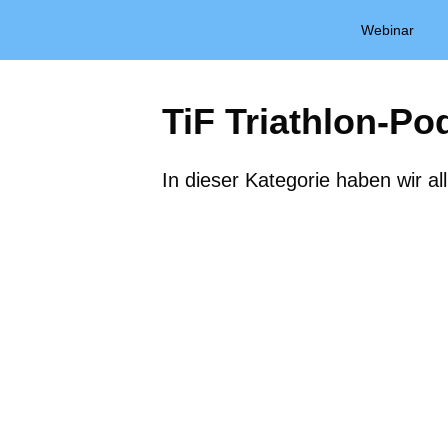
Zum
Webinar
Inhalt
springen
TiF Triathlon-Po
In dieser Kategorie haben wir a